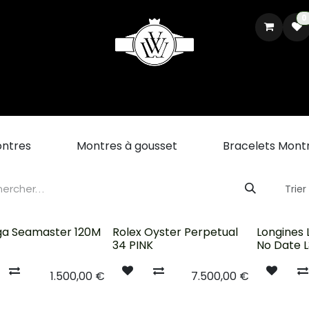
0
CH
REPARATION ET RESTAURATION
VENDRE VOTRE MONTRE
ntres
Montres à gousset
Bracelets Mont
Trier
sé
Nouveau !
Nouveau !
a Seamaster 120M
Rolex Oyster Perpetual
Longines 
1
34 PINK
No Date 
1.500,00
€
7.500,00
€