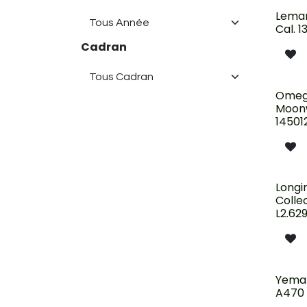
Nouve
Lema
Cal. 1
Cadran
Nouve
Omeg
Moon
14501
Épui
Longi
Colle
L2.629
Yema 
A470 