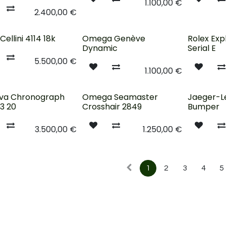
1.100,00
€
2.400,00
€
sé
Cellini 4114 18k
Omega Genève
Rolex Exp
Dynamic
Serial E
5.500,00
€
1.100,00
€
Épuisé
Épuisé
va Chronograph
Omega Seamaster
Jaeger-L
13 20
Crosshair 2849
Bumper
3.500,00
€
1.250,00
€
1
2
3
4
5