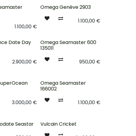
Épuisé
eamaster
Omega Genève 2903
1.100,00
€
1.100,00
€
Réservé
ince Date Day
Omega Seamaster 600
135011
2.900,00
€
950,00
€
Nouveau !
 SuperOcean
Omega Seamaster
166002
3.000,00
€
1.100,00
€
siodate Seastar
Vulcain Cricket