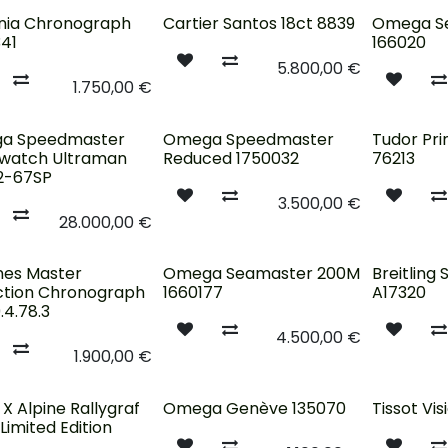
au !
Nouveau !
Nouveau !
nia Chronograph
Cartier Santos 18ct 8839
Omega S
341
166020
5.800,00
€
1.750,00
€
au !
Épuisé
Nouveau !
a Speedmaster
Omega Speedmaster
Tudor Pr
watch Ultraman
Reduced 1750032
76213
2-67SP
3.500,00
€
28.000,00
€
sé
Nouveau !
Épuisé
nes Master
Omega Seamaster 200M
Breitling
ction Chronograph
1660177
A17320
.4.78.3
4.500,00
€
1.900,00
€
Épuisé
X Alpine Rallygraf
Omega Genève 135070
Tissot Vi
Limited Edition