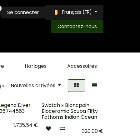
Français (FR)
Se connecter
Contactez-nous
MAISON LOUIS ET LVW
EXPERTISE
BLOG
re
Horloges
Accessoires
Promos F
Nouvelles arrivées
 par :
Épuisé
Legend Diver
Swatch x Blancpain
L36744563
Bioceramic Scuba Fifty
Fathoms Indian Ocean
1.735,54
€
320,00
€