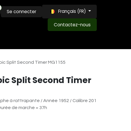
Français (FR)
Se connecter
Contactez-nous
MAISON LOUIS ET LVW
EXPERTISE
BLOG
ic Split Second Timer MG1155
c Split Second Timer
he à rattrapante / Année 1952 / Calibre 201
 Durée de marche = 37h