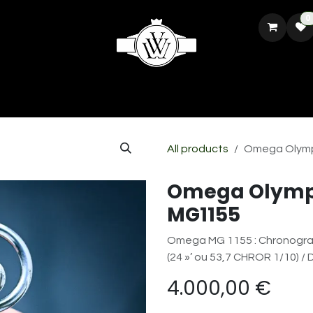
0
CH
REPARATION ET RESTAURATION
VENDRE VOTRE MONTRE
All products
Omega Olymp
Omega Olympi
MG1155
Omega MG 1155 : Chronograp
(24 »’ ou 53,7 CHROR 1/10) /
4.000,00
€