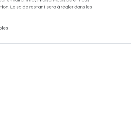
par e-mail à : info@maison-louis.be et nous
ion. Le solde restant sera à régler dans les
bles