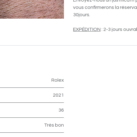
Envoyez-nous un justificatif 
vous confirmerons la réservat
30jours.
EXPÉDITION
: 2-3 jours ouvra
Rolex
2021
36
Très bon