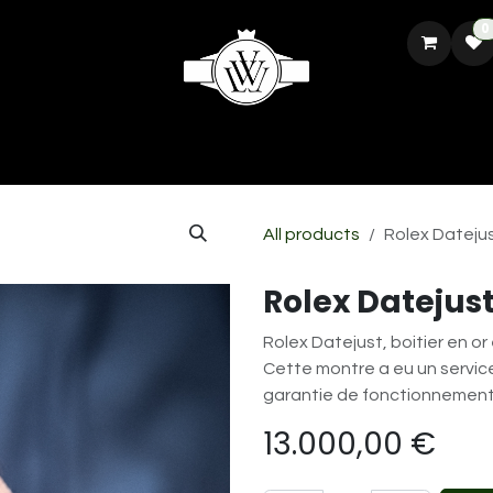
0
CH
REPARATION ET RESTAURATION
VENDRE VOTRE MONTRE
All products
Rolex Dateju
Rolex Datejus
Rolex Datejust, boitier en o
Cette montre a eu un servic
garantie de fonctionnement
13.000,00
€