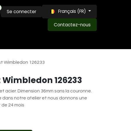
Français (FR)
Se connecter
Contactez-nous
MAISON LOUIS ET LVW
EXPERTISE
BLOG
st Wimbledon 126233
t Wimbledon 126233
r et acier. Dimension 36mm sans la couronne.
e dans notre atelier et nous donnons une
 de 24 mois