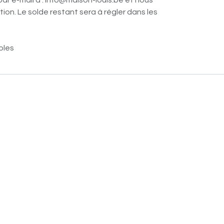
par e-mail à : info@maison-louis.be et nous
ion. Le solde restant sera à régler dans les
bles