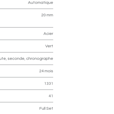
Automatique
20 mm
Acier
Vert
nute, seconde, chronographe
24 mois
1331
41
Full Set