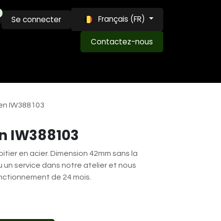
Français (FR)
Se connecter
Contactez-nous
MAISON LOUIS ET LVW
EXPERTISE
BLOG
een IW388103
en IW388103
itier en acier. Dimension 42mm sans la
un service dans notre atelier et nous
nctionnement de 24 mois.