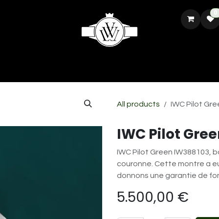
0
CH
REPARATION ET RESTAURATION
VENDRE VOTRE MONTRE
All products
IWC Pilot Gr
IWC Pilot Gre
IWC Pilot Green IW388103, bo
couronne. Cette montre a eu 
donnons une garantie de fo
5.500,00
€