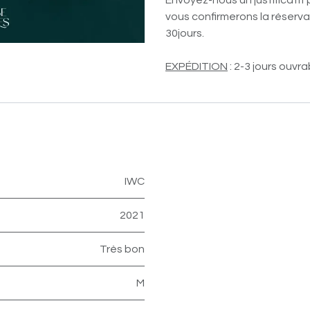
Envoyez-nous un justificatif 
vous confirmerons la réservat
30jours.
EXPÉDITION
: 2-3 jours ouvra
IWC
2021
Très bon
M