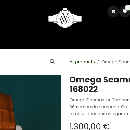
0
CH
REPARATION ET RESTAURATION
VENDRE VOTRE MONTRE
All products
Omega Seama
Omega Seama
168022
Omega Seamaster Chronomete
36mm sans la couronne. Cett
et nous donnons une garant
1.300,00
€