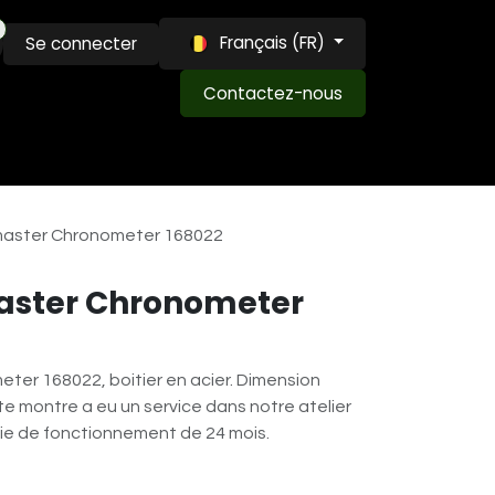
Français (FR)
Se connecter
Contactez-nous
MAISON LOUIS ET LVW
EXPERTISE
BLOG
ster Chronometer 168022
ster Chronometer
r 168022, boitier en acier. Dimension
e montre a eu un service dans notre atelier
ie de fonctionnement de 24 mois.